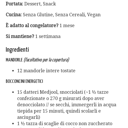
Portata:
Dessert, Snack
Cucina:
Senza Glutine, Senza Cereali, Vegan
È adatto al congelatore?
1 mese
Si mantiene?
1 settimana
Ingredienti
MANDORLE
(facoltativo per la copertura)
12 mandorle intere tostate
BOCCONCINI ENERGETICI
15 datteri Medjool, snocciolati (~1 ½ tazze
confezionate o 270 g misurati dopo aver
denocciolato // se secchi, immergerli in acqua
tiepida per 15 minuti, quindi scolarli e
asciugarli)
1 ½ tazza di scaglie di cocco non zuccherato