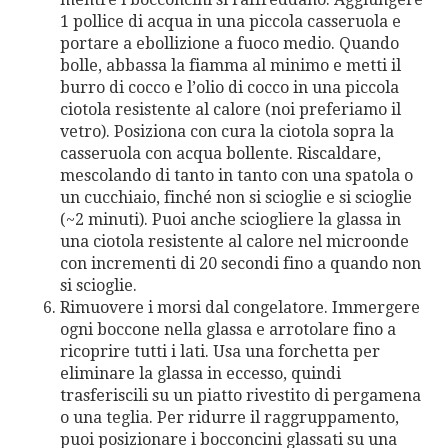
1 pollice di acqua in una piccola casseruola e
portare a ebollizione a fuoco medio. Quando
bolle, abbassa la fiamma al minimo e metti il ​​
burro di cocco e l’olio di cocco in una piccola
ciotola resistente al calore (noi preferiamo il
vetro). Posiziona con cura la ciotola sopra la
casseruola con acqua bollente. Riscaldare,
mescolando di tanto in tanto con una spatola o
un cucchiaio, finché non si scioglie e si scioglie
(~2 minuti). Puoi anche sciogliere la glassa in
una ciotola resistente al calore nel microonde
con incrementi di 20 secondi fino a quando non
si scioglie.
Rimuovere i morsi dal congelatore. Immergere
ogni boccone nella glassa e arrotolare fino a
ricoprire tutti i lati. Usa una forchetta per
eliminare la glassa in eccesso, quindi
trasferiscili su un piatto rivestito di pergamena
o una teglia. Per ridurre il raggruppamento,
puoi posizionare i bocconcini glassati su una