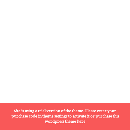
Site is using a trial version of the theme. Please enter your
purchase code in theme settings to activate it or
purchase this
Dolcificati naturalmente
Senza glutine
wordpress theme here
Senza lattosio
Vegani
Vegetariani