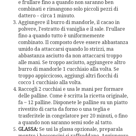
e frullare fino a quando non saranno ben
combinati e rimangono solo piccoli pezzi di
dattero – circa 1 minuto.
Aggiungere il burro di mandorle, il cacao in
polvere, l’estratto di vaniglia e il sale. Frullare
fino a quando tutto è uniformemente
combinato. Il composto deve essere abbastanza
umido da attaccarsi quando lo strizzi, ma
abbastanza asciutto da non attaccarsi troppo
alle mani. Se troppo asciutto, aggiungere altro
burro di mandorle 1 cucchiaio alla volta. Se
troppo appiccicoso, aggiungi altri fiocchi di
cocco 1 cucchiaio alla volta.
Raccogli 2 cucchiai e usa le mani per formare
delle palline. Come è scritta la ricetta originale,
fa ~ 12 palline. Disponete le palline su un piatto
rivestito di carta da forno o una teglia e
trasferitele in congelatore per 20 minuti, o fino
a quando non saranno semi sode al tatto.
GLASSA:
Se usi la glassa opzionale, preparala
mentre i bocconcini si raffreddano. Aggiungere