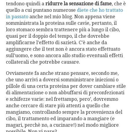
tendono quindi a
ridurre la sensazione di fame
, che è
quello a cui puntano numerose
diete che ho trattato
in passato
anche nel mio blog. Non appena viene
somministrata la proteina sulle cavie, pertanto, il
loro stomaco sembra trattenere più a lungo il cibo,
quasi per il doppio del tempo, il che dovrebbe
amplificarne l’effetto di sazietà. C’è anche da
aggiungere che il test non è ancora stato effettuato
sull’uomo, e sono ancora allo studio eventuali effetti
collaterali che potrebbe causare.
Ovviamente fa anche strano pensare, secondo me,
che uno arrivi a doversi somministrare iniezioni o
pillole di una certa proteina per dover cambiare stile
di alimentazione o non abbuffarsi di preconfezionati
e schifezze varie: nel frettampo, pero’, dovremmo
anche cercare di stare più attenti a quello che
mangiamo, controllando sempre la provenienza del
cibo, il trattamento ed imparando a mangiare (e
magari, perchè no, a cucinare!) nel modo migliore
possibile. Non vi pare?