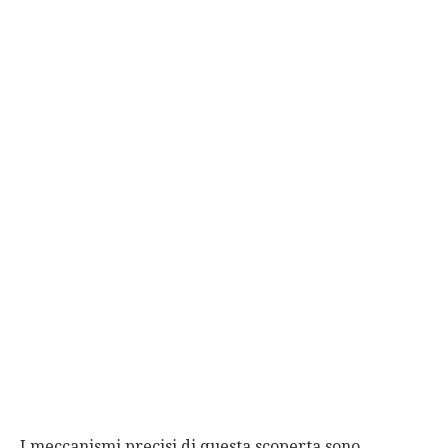
I meccanismi precisi di questa scoperta sono