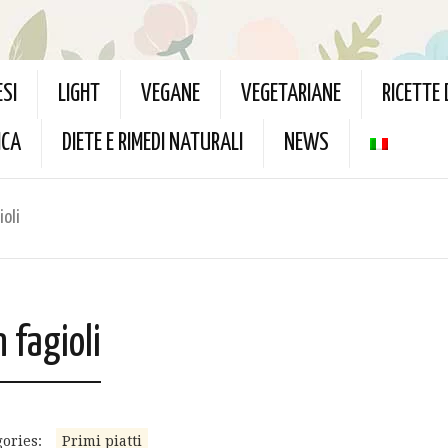
ESI
LIGHT
VEGANE
VEGETARIANE
RICETTE
ICA
DIETE E RIMEDI NATURALI
NEWS
ioli
 fagioli
ories:
Primi piatti