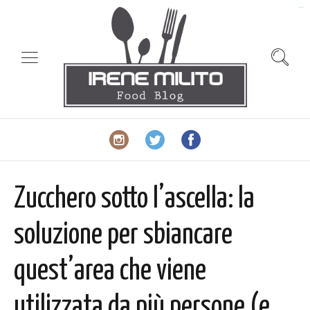
slot gacor
Zucchero sotto l’ascella: la
soluzione per sbiancare
quest’area che viene
utilizzata da più persone (e