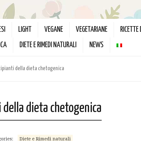
ESI
LIGHT
VEGANE
VEGETARIANE
RICETTE
ICA
DIETE E RIMEDI NATURALI
NEWS
cipianti della dieta chetogenica
i della dieta chetogenica
ories:
Diete e Rimedi naturali