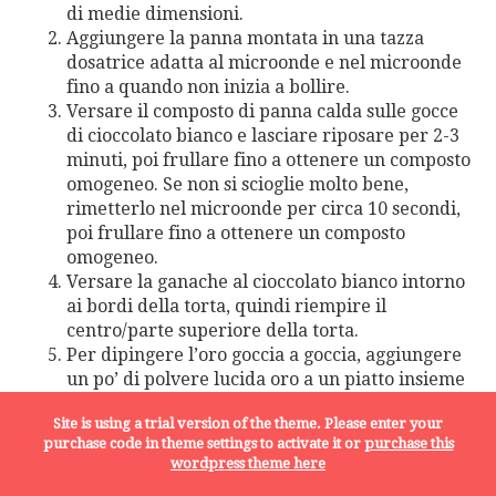
di medie dimensioni.
Aggiungere la panna montata in una tazza
dosatrice adatta al microonde e nel microonde
fino a quando non inizia a bollire.
Versare il composto di panna calda sulle gocce
di cioccolato bianco e lasciare riposare per 2-3
minuti, poi frullare fino a ottenere un composto
omogeneo. Se non si scioglie molto bene,
rimetterlo nel microonde per circa 10 secondi,
poi frullare fino a ottenere un composto
omogeneo.
Versare la ganache al cioccolato bianco intorno
ai bordi della torta, quindi riempire il
centro/parte superiore della torta.
Per dipingere l’oro goccia a goccia, aggiungere
un po’ di polvere lucida oro a un piatto insieme
a un po’ di vodka o estratto chiaro, come la
Site is using a trial version of the theme. Please enter your
mandorla. Usa un pennello alimentare per
purchase code in theme settings to activate it or
purchase this
mescolare una piccola quantità di liquido con la
wordpress theme here
polvere lucida per creare una vernice e