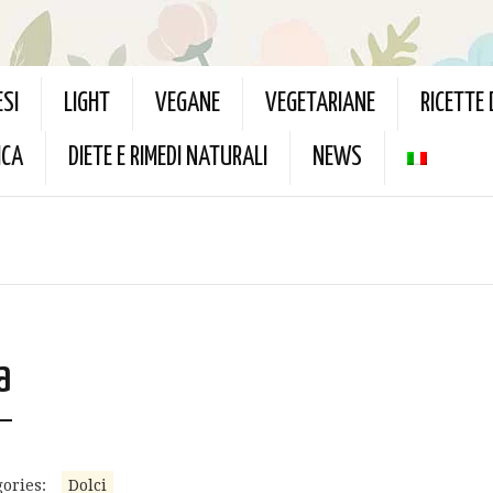
ESI
LIGHT
VEGANE
VEGETARIANE
RICETTE
ICA
DIETE E RIMEDI NATURALI
NEWS
a
ories:
Dolci