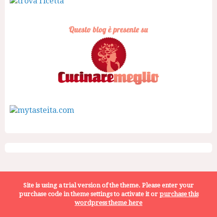
Site is using a trial version of the theme. Please enter your
purchase code in theme settings to activate it or
purchase this
Home
Cerca ricette
Diete
Chiedimi un consiglio
wordpress theme here
Contatti
Proponi
Cookie Policy