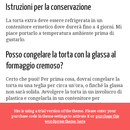
Istruzioni per la conservazione
La torta extra deve essere refrigerata in un
contenitore ermetico dove durerà fino a 4 giorni. Mi
piace portarlo a temperatura ambiente prima di
gustarlo.
Posso congelare la torta con la glassa al
formaggio cremoso?
Certo che puoi! Per prima cosa, dovrai congelare la
torta su una teglia per circa un’ora, o finché la glassa
non sarà solida. Avvolgere la torta in un involucro di
plastica e congelarla in un contenitore per
congelatore o in un sacchetto di conservazione per
un massimo di 3 mesi. Puoi farlo sia con la torta
Site is using a trial version of the theme. Please enter your
purchase code in theme settings to activate it or
purchase this
intera che con le singole fette. Scongelare la torta
wordpress theme here
congelata in frigorifero e portarla a temperatura