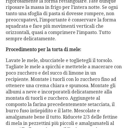
rigorosamente la forma rettangolare. Fate dunque
riposare la massa in frigo per l’intera notte. Se ogni
tanto una sfoglia di pasta si dovesse rompere, non
preoccupatevi, l’importante è conservare la forma
squadrata e fare più movimenti verticali che
orizzontali, quasi a comprimere l’impasto. Tutto
sempre delicatamente.
Procedimento per la torta di mele:
Lavate le mele, sbucciatele e toglietegli il torsolo.
Tagliate le mele a spicchi e mettetele a macerare con
poco zucchero e del succo di limone in un
recipiente. Montate i tuorli con lo zucchero fino ad
ottenere una crema chiara e spumosa. Montate gli
albumi a neve e incorporateli delicatamente alla
montata di tuorli e zucchero. Aggiungete al
composto la farina precedentemente setacciata, il
burro fuso intiepidito e il latte. Mescolate e
amalgamate bene il tutto. Riducete 2/3 delle fettine
di mela in pezzettini più piccoli e amalgamateli al