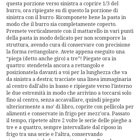
questa porzione verso sinistra a coprire 1/3 del
burro, ora ripiegate su di questo la porzione di
sinistra con il burro. Ricomponete bene la pasta in
modo che il burro sia completamente coperto.
Premete verticalmente con il mattarello in vari punti
della pasta in modo delicato per non scomporre la
struttura, avendo cura di conservare con precisione
la forma rettangolare. Avete appena eseguito una
“piega (detto anche giro) a tre”! Piegate ora in
quattro: stendetela ancora a rettangolo e
posizionatela davanti a voi per la lunghezza che va
da sinistra a destra; tracciate una linea immaginaria
al centro dall’alto in basso e ripiegate verso l’interno
le due estremità in modo che arrivino a toccarsi solo
fino al centro, senza accavallare, quindi piegate
ulteriormente a mo’ di libro, coprite con pellicola per
alimenti e conservate in frigo per mezz’ora. Passato
il tempo, ripetete altre 2 volte le serie delle pieghe a
tre e a quattro, sempre intervallate dal riposo in
frigo tra una serie e l’altra, conservando