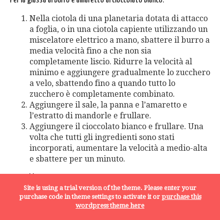
Per la glassa al burro e amaretto al cioccolato bianco:
Nella ciotola di una planetaria dotata di attacco
a foglia, o in una ciotola capiente utilizzando un
miscelatore elettrico a mano, sbattere il burro a
media velocità fino a che non sia
completamente liscio. Ridurre la velocità al
minimo e aggiungere gradualmente lo zucchero
a velo, sbattendo fino a quando tutto lo
zucchero è completamente combinato.
Aggiungere il sale, la panna e l’amaretto e
l’estratto di mandorle e frullare.
Aggiungere il cioccolato bianco e frullare. Una
volta che tutti gli ingredienti sono stati
incorporati, aumentare la velocità a medio-alta
e sbattere per un minuto.
Assemblaggio e Decorazione:
Site is using a trial version of the theme. Please enter your
Usando un lungo coltello seghettato, taglia ogni
purchase code in theme settings to activate it or
purchase this
torta a metà orizzontalmente, in modo da avere
wordpress theme here
4 strati uniformi.