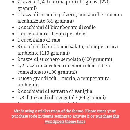
2 tazze e 1/4 di farina per tutti gli usi (270
grammi)
1 tazza di cacao in polvere, non zuccherato non
alcalinizzato (85 grammi)
2 cucchiaini di bicarbonato di sodio
1 cucchiaino di lievito per dolci
1 cucchiaino di sale
8 cucchiai di burro non salato, a temperatura
ambiente (113 grammi)
2 tazze di zucchero semolato (400 grammi)
1/2 tazza di zucchero di canna chiaro, ben
confezionato (106 grammi)
3 uova grandi più 1 tuorlo, a temperatura
ambiente
2 cucchiaini di estratto di vaniglia
1/3 di tazza di olio vegetale (64 grammi)
1 tazza di panna acida (245 grammi), a
temperatura ambiente
Site is using a trial version of the theme. Please enter your
1 tazza di caffè caldo appena fatto (245 grammi)
purchase code in theme settings to activate it or
purchase this
wordpress theme here
Per la glassa al cioccolato: