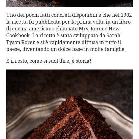
Uno dei pochi fatti concreti disponibili è che nel 1902
la ricetta fu pubblicata per la prima volta in un libro
di cucina americano chiamato Mrs. Rorer’s New
Cookbook. La ricetta è stata sviluppata da Sarah
Tyson Rorer e si è rapidamente diffusa in tutto il
paese, diventando un dolce base in molte famiglie.
E il resto, come si suol dire, è storia!