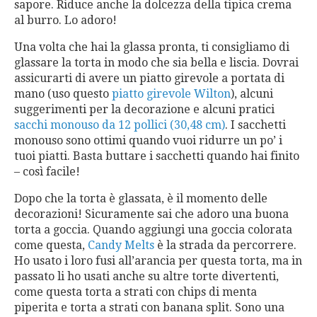
sapore. Riduce anche la dolcezza della tipica crema
al burro. Lo adoro!
Una volta che hai la glassa pronta, ti consigliamo di
glassare la torta in modo che sia bella e liscia. Dovrai
assicurarti di avere un piatto girevole a portata di
mano (uso questo
piatto girevole Wilton
), alcuni
suggerimenti per la decorazione e alcuni pratici
sacchi monouso da 12 pollici (30,48 cm)
. I sacchetti
monouso sono ottimi quando vuoi ridurre un po’ i
tuoi piatti. Basta buttare i sacchetti quando hai finito
– così facile!
Dopo che la torta è glassata, è il momento delle
decorazioni! Sicuramente sai che adoro una buona
torta a goccia. Quando aggiungi una goccia colorata
come questa,
Candy Melts
è la strada da percorrere.
Ho usato i loro fusi all’arancia per questa torta, ma in
passato li ho usati anche su altre torte divertenti,
come questa torta a strati con chips di menta
piperita e torta a strati con banana split. Sono una