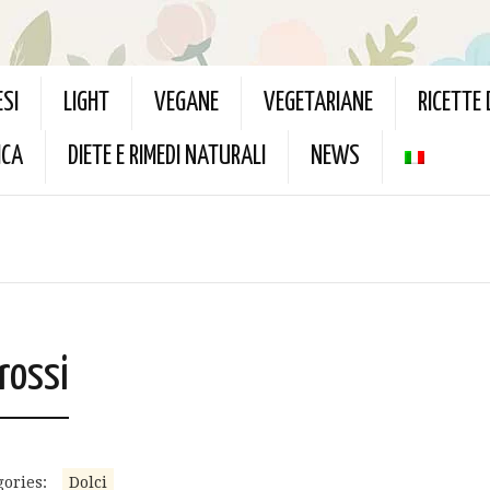
ESI
LIGHT
VEGANE
VEGETARIANE
RICETTE
ICA
DIETE E RIMEDI NATURALI
NEWS
 rossi
gories:
Dolci