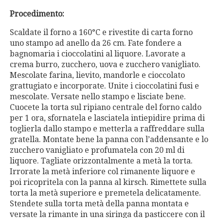
Procedimento:
Scaldate il forno a 160°C e rivestite di carta forno
uno stampo ad anello da 26 cm. Fate fondere a
bagnomaria i cioccolatini al liquore. Lavorate a
crema burro, zucchero, uova e zucchero vanigliato.
Mescolate farina, lievito, mandorle e cioccolato
grattugiato e incorporate. Unite i cioccolatini fusi e
mescolate. Versate nello stampo e lisciate bene.
Cuocete la torta sul ripiano centrale del forno caldo
per 1 ora, sfornatela e lasciatela intiepidire prima di
toglierla dallo stampo e metterla a raffreddare sulla
gratella. Montate bene la panna con l’addensante e lo
zucchero vanigliato e profumatela con 20 ml di
liquore. Tagliate orizzontalmente a metà la torta.
Irrorate la metà inferiore col rimanente liquore e
poi ricopritela con la panna al kirsch. Rimettete sulla
torta la metà superiore e premetela delicatamente.
Stendete sulla torta metà della panna montata e
versate la rimante in una siringa da pasticcere con il