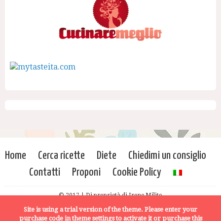
Home
Cerca ricette
Diete
Chiedimi un consiglio
Contatti
Proponi
Cookie Policy
© 2017 | Di proprietà di Irene Milito
Site is using a trial version of the theme. Please enter your
purchase code in theme settings to activate it or
purchase this