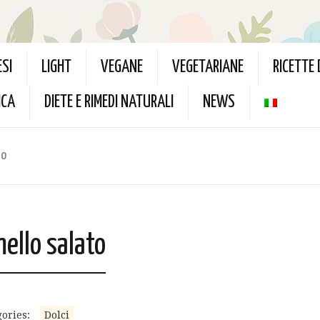
ESI
LIGHT
VEGANE
VEGETARIANE
RICETTE
ICA
DIETE E RIMEDI NATURALI
NEWS
to
mello salato
ories:
Dolci