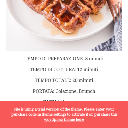
TEMPO DI PREPARAZIONE: 8 minuti
TEMPO DI COTTURA: 12 minuti
TEMPO TOTALE: 20 minuti
PORTATA: Colazione, Brunch
CUCINA: Americana
Site is using a trial version of the theme. Please enter your
PORZIONI: 4 waffle
purchase code in theme settings to activate it or
purchase this
wordpress theme here
CALORIE:
254
kcal