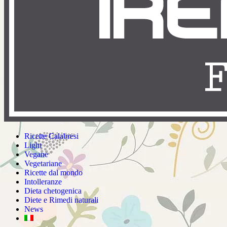
Ricette Calabresi
Light
Vegane
Vegetariane
Ricette dal mondo
Intolleranze
Dieta chetogenica
Diete e Rimedi naturali
News