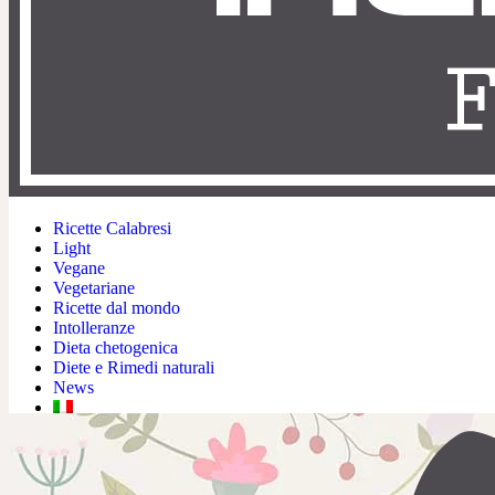
Ricette Calabresi
Light
Vegane
Vegetariane
Ricette dal mondo
Intolleranze
Dieta chetogenica
Diete e Rimedi naturali
News