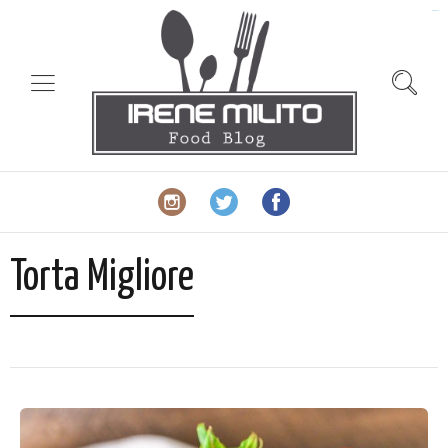
slot gacor
Torta Migliore