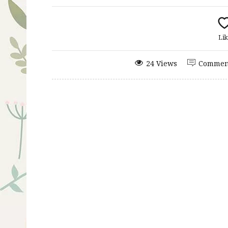
Lik
24 Views
Commen