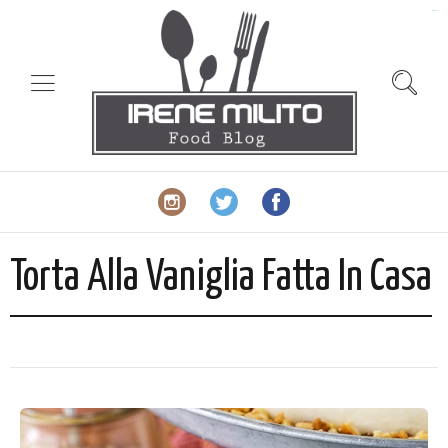
slot gacor
Torta Alla Vaniglia Fatta In Casa