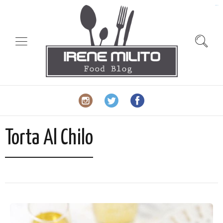
slot gacor
Torta Al Chilo