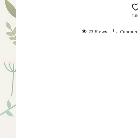
Lik
23 Views
Commen