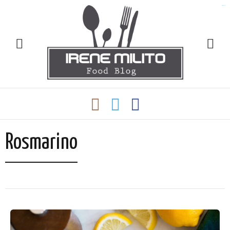
slot gacor
Rosmarino