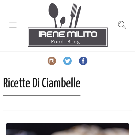
slot gacor
Ricette Di Ciambelle