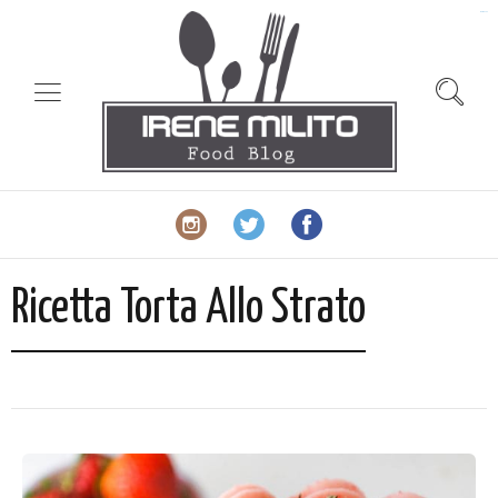
slot gacor
Ricetta Torta Allo Strato