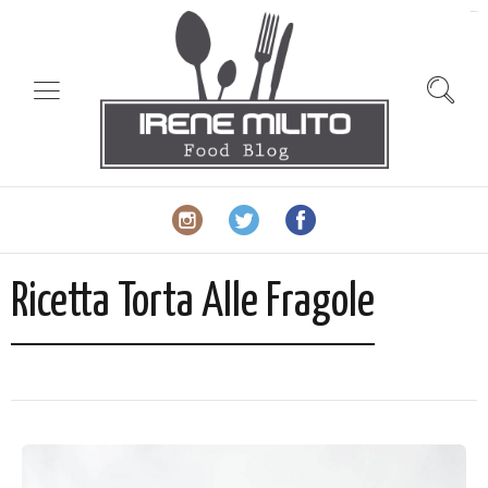
slot gacor
Ricetta Torta Alle Fragole