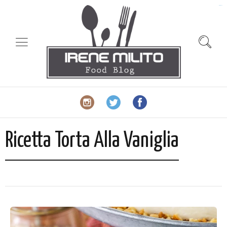
slot gacor
Ricetta Torta Alla Vaniglia