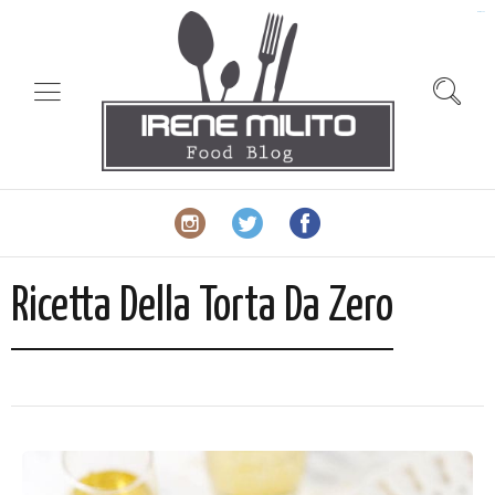
slot gacor
Ricetta Della Torta Da Zero