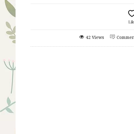
Lik
42 Views
Commen