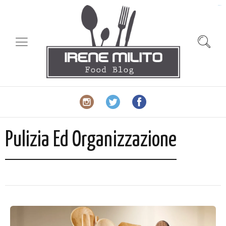
slot gacor
Pulizia Ed Organizzazione