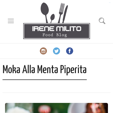
slot gacor
Moka Alla Menta Piperita