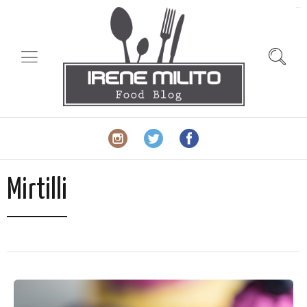
slot gacor
Mirtilli