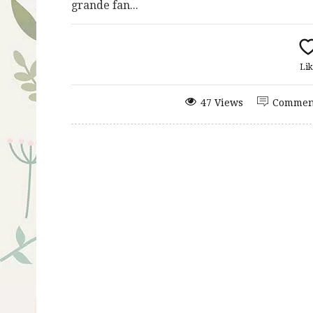
grande fan...
Lik
47 Views
Commen