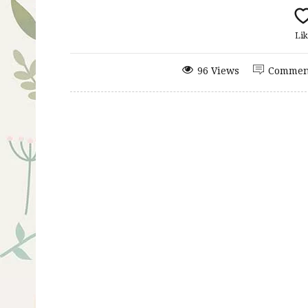
Lik
96 Views
Commen