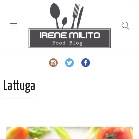
slot gacor
Lattuga