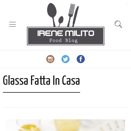
slot gacor
Glassa Fatta In Casa