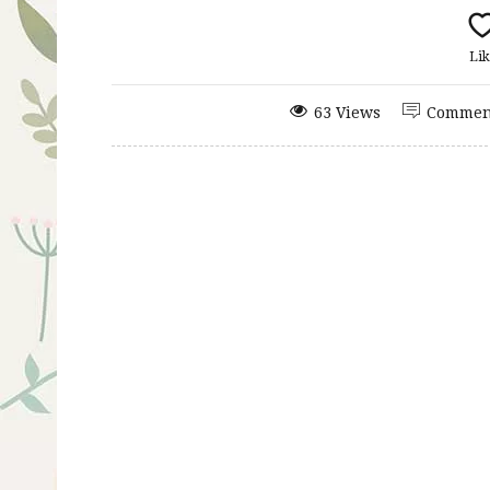
Lik
63 Views
Commen