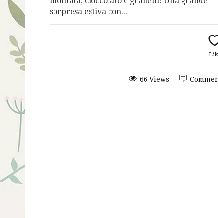
montata, cioccolato e granelli! Una grande
sorpresa estiva con...
Lik
66 Views
Commen