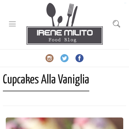
slot gacor
Cupcakes Alla Vaniglia