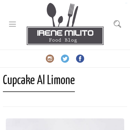
slot gacor
Cupcake Al Limone