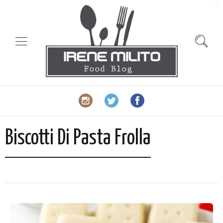
slot gacor
Biscotti Di Pasta Frolla