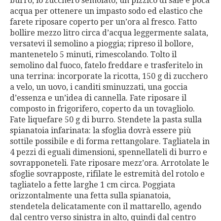
burro, lo zucchero semolato, un pizzico di sale e poca
acqua per ottenere un impasto sodo ed elastico che
farete riposare coperto per un’ora al fresco. Fatto
bollire mezzo litro circa d’acqua leggermente salata,
versatevi il semolino a pioggia; ripreso il bollore,
mantenetelo 5 minuti, rimescolando. Tolto il
semolino dal fuoco, fatelo freddare e trasferitelo in
una terrina: incorporate la ricotta, 150 g di zucchero
a velo, un uovo, i canditi sminuzzati, una goccia
d’essenza e un’idea di cannella. Fate riposare il
composto in frigorifero, coperto da un tovagliolo.
Fate liquefare 50 g di burro. Stendete la pasta sulla
spianatoia infarinata: la sfoglia dovrà essere più
sottile possibile e di forma rettangolare. Tagliatela in
4 pezzi di eguali dimensioni, spennellateli di burro e
sovrapponeteli. Fate riposare mezz’ora. Arrotolate le
sfoglie sovrapposte, rifilate le estremità del rotolo e
tagliatelo a fette larghe 1 cm circa. Poggiata
orizzontalmente una fetta sulla spianatoia,
stendetela delicatamente con il mattarello, agendo
dal centro verso sinistra in alto, quindi dal centro