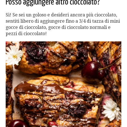
Posso aggiungere altro cioccolato?
Sì! Se sei un goloso e desideri ancora più cioccolato,
sentiti libero di aggiungere fino a 3/4 di tazza di mini
gocce di cioccolato, gocce di cioccolato normali e
pezzi di cioccolato!