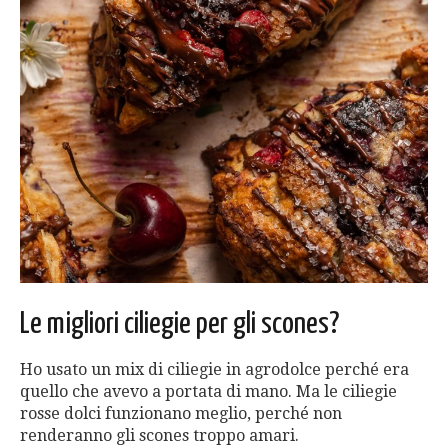
Le migliori ciliegie per gli scones?
Ho usato un mix di ciliegie in agrodolce perché era
quello che avevo a portata di mano. Ma le ciliegie
rosse dolci funzionano meglio, perché non
renderanno gli scones troppo amari.