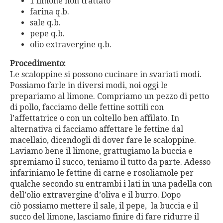
1 limone non trattato
farina q.b.
sale q.b.
pepe q.b.
olio extravergine q.b.
Procedimento:
Le scaloppine si possono cucinare in svariati modi.
Possiamo farle in diversi modi, noi oggi le
prepariamo al limone. Compriamo un pezzo di petto
di pollo, facciamo delle fettine sottili con
l’affettatrice o con un coltello ben affilato. In
alternativa ci facciamo affettare le fettine dal
macellaio, dicendogli di dover fare le scaloppine.
Laviamo bene il limone, grattugiamo la buccia e
spremiamo il succo, teniamo il tutto da parte. Adesso
infariniamo le fettine di carne e rosoliamole per
qualche secondo su entrambi i lati in una padella con
dell’olio extravergine d’oliva e il burro. Dopo
ciò possiamo mettere il sale, il pepe, la buccia e il
succo del limone, lasciamo finire di fare ridurre il