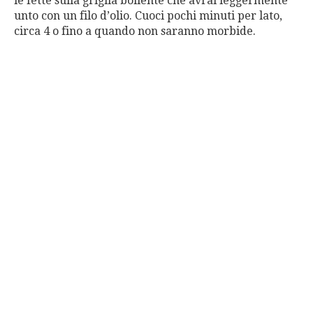
le fette sulla griglia bollente che avrai leggermente
unto con un filo d’olio. Cuoci pochi minuti per lato,
circa 4 o fino a quando non saranno morbide.