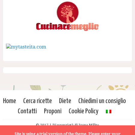
Home
Cerca ricette
Diete
Chiedimi un consiglio
Contatti
Proponi
Cookie Policy
© 2017 | Di proprietà di Irene Milito
Site is using a trial version of the theme. Please enter your