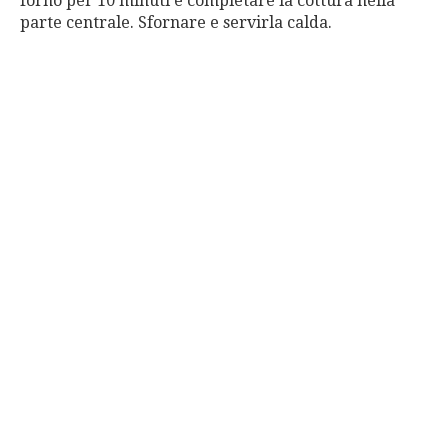
forno per 10 minuti e completare la cottura nella
parte centrale. Sfornare e servirla calda.