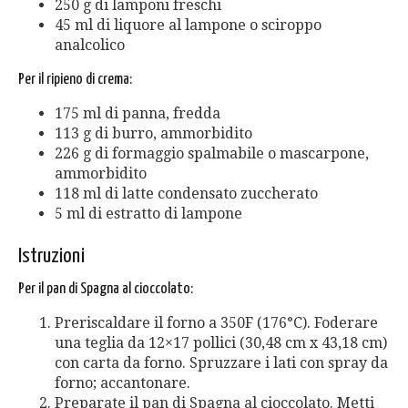
250 g di lamponi freschi
45 ml di liquore al lampone o sciroppo
analcolico
Per il ripieno di crema:
175 ml di panna, fredda
113 g di burro, ammorbidito
226 g di formaggio spalmabile o mascarpone,
ammorbidito
118 ml di latte condensato zuccherato
5 ml di estratto di lampone
Istruzioni
Per il pan di Spagna al cioccolato:
Preriscaldare il forno a 350F (176°C). Foderare
una teglia da 12×17 pollici (30,48 cm x 43,18 cm)
con carta da forno. Spruzzare i lati con spray da
forno; accantonare.
Preparate il pan di Spagna al cioccolato. Metti