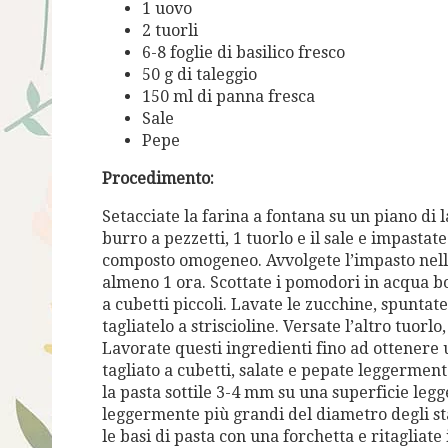
1 uovo
2 tuorli
6-8 foglie di basilico fresco
50 g di taleggio
150 ml di panna fresca
Sale
Pepe
Procedimento:
Setacciate la farina a fontana su un piano di 
burro a pezzetti, 1 tuorlo e il sale e impasta
composto omogeneo. Avvolgete l’impasto nella
almeno 1 ora. Scottate i pomodori in acqua bol
a cubetti piccoli. Lavate le zucchine, spuntatele
tagliatelo a striscioline. Versate l’altro tuorl
Lavorate questi ingredienti fino ad ottenere
tagliato a cubetti, salate e pepate leggermen
la pasta sottile 3-4 mm su una superficie legg
leggermente più grandi del diametro degli sta
le basi di pasta con una forchetta e ritagliate 