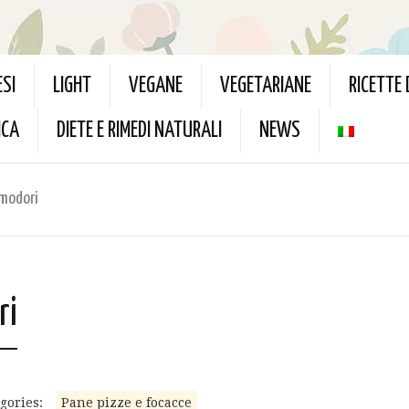
ESI
LIGHT
VEGANE
VEGETARIANE
RICETTE
ICA
DIETE E RIMEDI NATURALI
NEWS
omodori
ri
gories:
Pane pizze e focacce